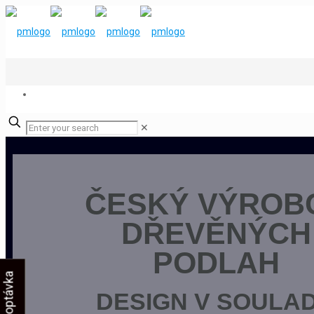
✕
ČESKÝ VÝROB
DŘEVĚNÝCH
PODLAH
DESIGN V SOULA