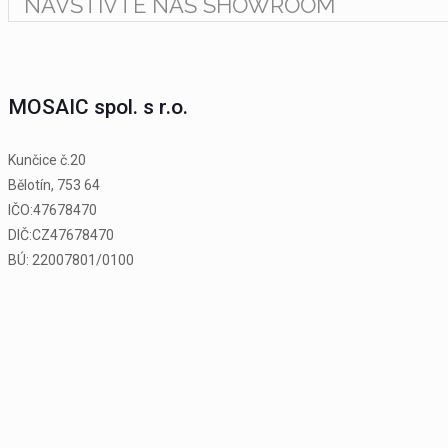
NAVŠTIVTE NÁŠ SHOWROOM
MOSAIC spol. s r.o.
Kunčice č.20
Bělotín, 753 64
IČO:47678470
DIČ:CZ47678470
BÚ: 22007801/0100