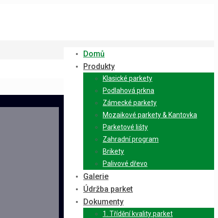
Domů
Produkty
Klasické parkety
Podlahová prkna
Zámecké parkety
Mozaikové parkety & Kantovka
Parketové lišty
Zahradní program
Brikety
Palivové dřevo
Galerie
Údržba parket
Dokumenty
1. Třídění kvality parket