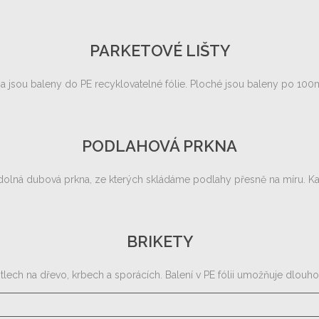
PARKETOVÉ LIŠTY
 a jsou baleny do PE recyklovatelné fólie. Ploché jsou baleny po 100m
PODLAHOVÁ PRKNA
dolná dubová prkna, ze kterých skládáme podlahy přesně na míru. Kaž
BRIKETY
ch na dřevo, krbech a sporácích. Balení v PE fólii umožňuje dlouhod