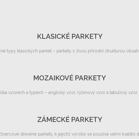
KLASICKÉ PARKETY
né typy klasických parket – parkety s živou přírodní strukturou obsah
MOZAIKOVÉ PARKETY
ka vzorech a typech – anglický vzor, rybinový vzor a tabulový vzo
ZÁMECKÉ PARKETY
ercové dřevěné parkety, k jejichž výrobě se používá velmi kvalitní dře