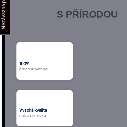
Nezávazná poptávka
S PŘÍRODOU
100%
přírodní materiál
Vysoká kvalita
našich výrobků