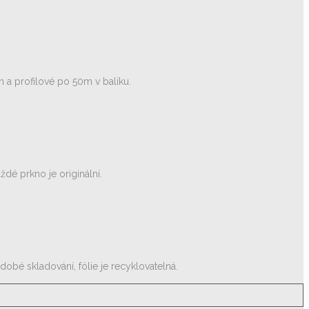
 a profilové po 50m v balíku.
dé prkno je originální.
obé skladování, fólie je recyklovatelná.